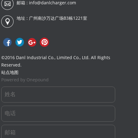
邮箱 :
info@danlcharger.com
地址 : 广州南沙万达广场B3栋1221室
©2016 Danl Industrial Co., Limited Co., Ltd. All Rights
Reserved.
站点地图
Powered by Onepound