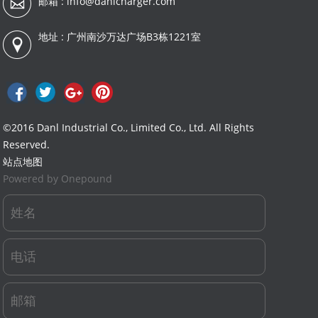
邮箱 :
info@danlcharger.com
地址 : 广州南沙万达广场B3栋1221室
©2016 Danl Industrial Co., Limited Co., Ltd. All Rights
Reserved.
站点地图
Powered by Onepound