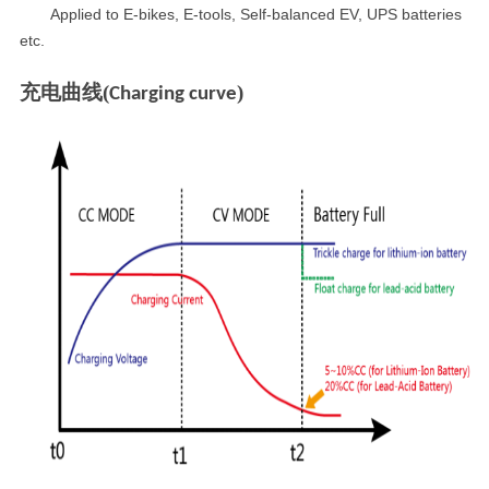
A
pplied to E-bikes, E-tools, Self-balanced EV, UPS batteries
etc.
充电曲线
(
)
Charging curve