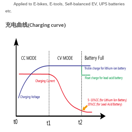
A
pplied to E-bikes, E-tools, Self-balanced EV, UPS batteries
etc.
充电曲线
(
)
Charging curve